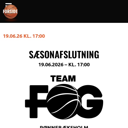
Gå
FORSIDE
til
indholdet
19.06.26 KL. 17:00
SÆSONAFSLUTNING
19.06.2026 – KL. 17:00
RØNNEBÆKSHOLM