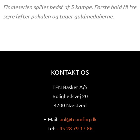
Finaleserien spilles bedst af 5 kampe. Første hold til tre
sejre løfter pokalen og tager guldmedaljerne.
KONTAKT OS
TFN Basket A/S
Rolighedsvej 20
4700 Næstved
E-Mail:
anl@teamfog.dk
Tel:
+45 28 79 17 86