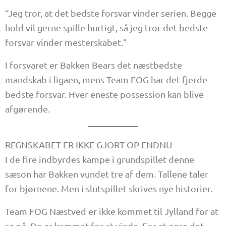
“Jeg tror, at det bedste forsvar vinder serien. Begge
hold vil gerne spille hurtigt, så jeg tror det bedste
forsvar vinder mesterskabet.”
I forsvaret er Bakken Bears det næstbedste
mandskab i ligaen, mens Team FOG har det fjerde
bedste forsvar. Hver eneste possession kan blive
afgørende.
REGNSKABET ER IKKE GJORT OP ENDNU
I de fire indbyrdes kampe i grundspillet denne
sæson har Bakken vundet tre af dem. Tallene taler
for bjørnene. Men i slutspillet skrives nye historier.
Team FOG Næstved er ikke kommet til Jylland for at
se på. De er kommet for at vinde. For at gøre det,