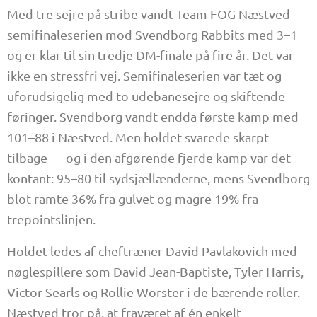
Med tre sejre på stribe vandt Team FOG Næstved
semifinaleserien mod Svendborg Rabbits med 3–1
og er klar til sin tredje DM-finale på fire år. Det var
ikke en stressfri vej. Semifinaleserien var tæt og
uforudsigelig med to udebanesejre og skiftende
føringer. Svendborg vandt endda første kamp med
101–88 i Næstved. Men holdet svarede skarpt
tilbage — og i den afgørende fjerde kamp var det
kontant: 95–80 til sydsjællænderne, mens Svendborg
blot ramte 36% fra gulvet og magre 19% fra
trepointslinjen.
Holdet ledes af cheftræner David Pavlakovich med
nøglespillere som David Jean-Baptiste, Tyler Harris,
Victor Searls og Rollie Worster i de bærende roller.
Næstved tror på, at fraværet af én enkelt