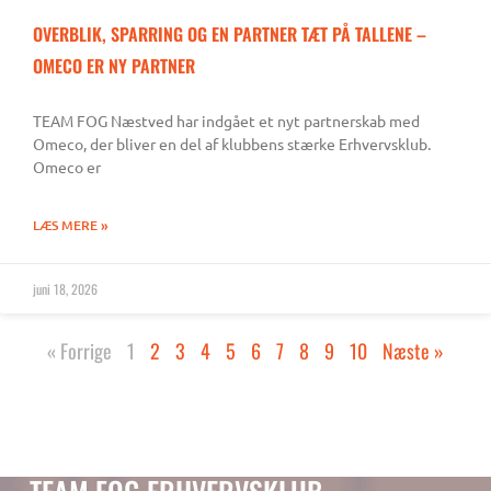
OVERBLIK, SPARRING OG EN PARTNER TÆT PÅ TALLENE –
OMECO ER NY PARTNER
TEAM FOG Næstved har indgået et nyt partnerskab med
Omeco, der bliver en del af klubbens stærke Erhvervsklub.
Omeco er
LÆS MERE »
juni 18, 2026
« Forrige
1
2
3
4
5
6
7
8
9
10
Næste »