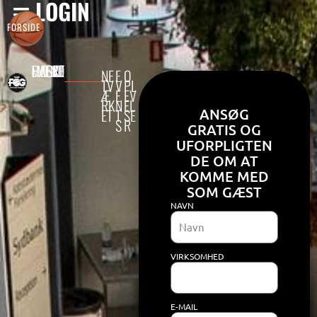
LOGIN
Gå
FORSIDE
til
indholdet
… MEGET MERE END BASKET !
NE
E
O
TV
V
PL
Æ
E
EV
RK
N
EL
ET
T
SE
ANSØG
S
R
GRATIS OG
UFORPLIGTEN
DE OM AT
KOMME MED
SOM GÆST
NAVN
VIRKSOMHED
E-MAIL