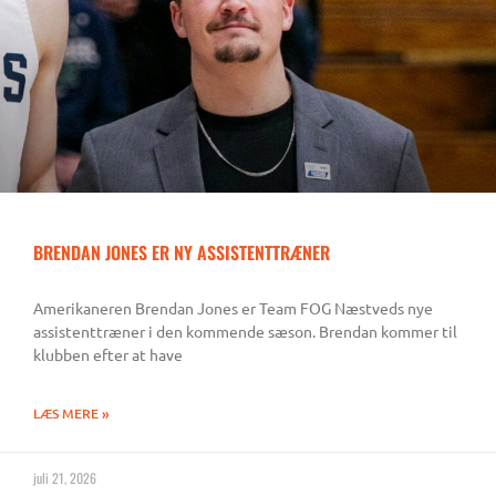
e
e
e
e
e
e
e
e
e
e
BRENDAN JONES ER NY ASSISTENTTRÆNER
Amerikaneren Brendan Jones er Team FOG Næstveds nye
assistenttræner i den kommende sæson. Brendan kommer til
klubben efter at have
LÆS MERE »
juli 21, 2026