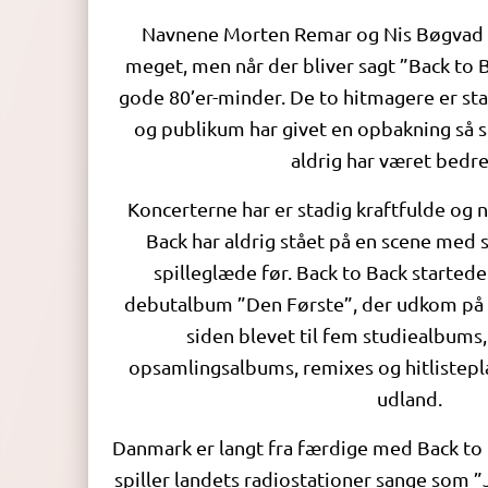
Navnene Morten Remar og Nis Bøgvad si
meget, men når der bliver sagt ”Back to Ba
gode 80’er-minder. De to hitmagere er sta
og publikum har givet en opbakning så st
aldrig har været bedre 
Koncerterne har er stadig kraftfulde og
Back har aldrig stået på en scene med
spilleglæde før. Back to Back started
debutalbum ”Den Første”, der udkom på 
siden blevet til fem studiealbums, 
opsamlingsalbums, remixes og hitlistepla
udland.
Danmark er langt fra færdige med Back to 
spiller landets radiostationer sange som 