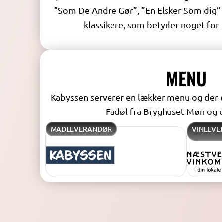
”Som De Andre Gør”, ”En Elsker Som dig” 
klassikere, som betyder noget fo
MENU
Kabyssen serverer en lækker menu og der e
Fadøl fra Bryghuset Møn og d
MADLEVERANDØR
VINLEV