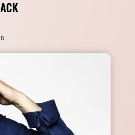
BACK
ED