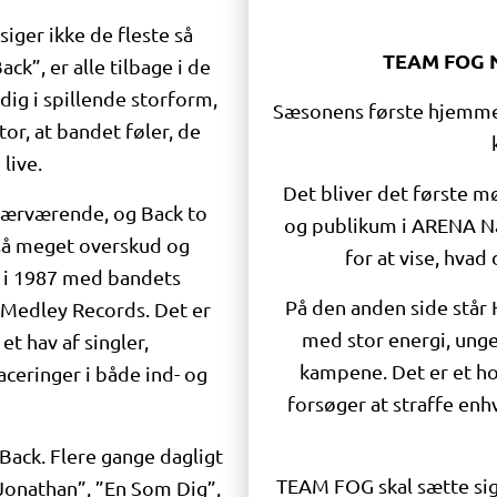
ger ikke de fleste så
TEAM FOG N
ck”, er alle tilbage i de
dig i spillende storform,
Sæsonens første hjemme
or, at bandet føler, de
live.
Det bliver det første
 nærværende, og Back to
og publikum i ARENA N
 så meget overskud og
for at vise, hva
e i 1987 med bandets
På den anden side står
Medley Records. Det er
med stor energi, unge 
et hav af singler,
kampene. Det er et ho
ceringer i både ind- og
forsøger at straffe enh
Back. Flere gange dagligt
TEAM FOG skal sætte sig
”Jonathan”, ”En Som Dig”,