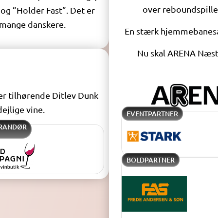
over reboundspillet
og ”Holder Fast”. Det er
r mange danskere.
En stærk hjemmebanesæ
Nu skal ARENA Næstv
r tilhørende Ditlev Dunk
ejlige vine.
EVENTPARTNER
ERANDØR
BOLDPARTNER