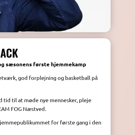
BACK
k og sæsonens første hjemmekamp
etværk, god forplejning og basketball på
tid til at møde nye mennesker, pleje
 TEAM FOG Næstved.
 hjemmepublikummet for første gang i den