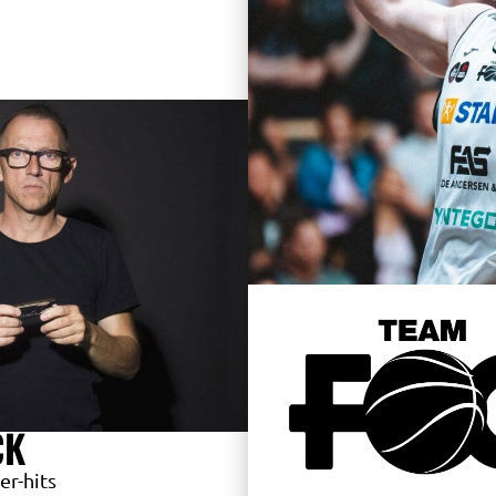
CK
er-hits