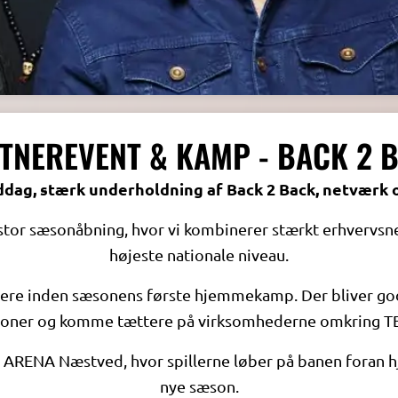
TNEREVENT & KAMP - BACK 2 
dag, stærk underholdning af Back 2 Back, netvær
stor sæsonåbning, hvor vi kombinerer stærkt erhvervsn
højeste nationale niveau.
nere inden sæsonens første hjemmekamp. Der bliver god 
tioner og komme tættere på virksomhederne omkring
 i ARENA Næstved, hvor spillerne løber på banen foran
nye sæson.