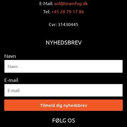
E-Mail:
anl@teamfog.dk
Tel:
+45 28 79 17 86
Cvr: 31430445
NYHEDSBREV
Navn
E-mail
Tilmeld dig nyhedsbrev
FØLG OS