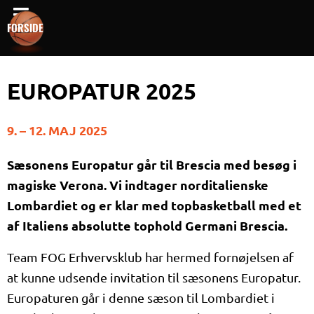
Gå
FORSIDE
til
indholdet
EUROPATUR 2025
9. – 12. MAJ 2025
Sæsonens Europatur går til Brescia med besøg i
magiske Verona. Vi indtager norditalienske
Lombardiet og er klar med topbasketball med et
af Italiens absolutte tophold Germani Brescia.
Team FOG Erhvervsklub har hermed fornøjelsen af
at kunne udsende invitation til sæsonens Europatur.
Europaturen går i denne sæson til Lombardiet i