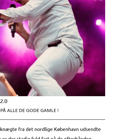
2.0
 PÅ ALLE DE GODE GAMLE !
ke knægte fra det nordlige København udsendte
 er der stadig fuld fart på de efterhånden