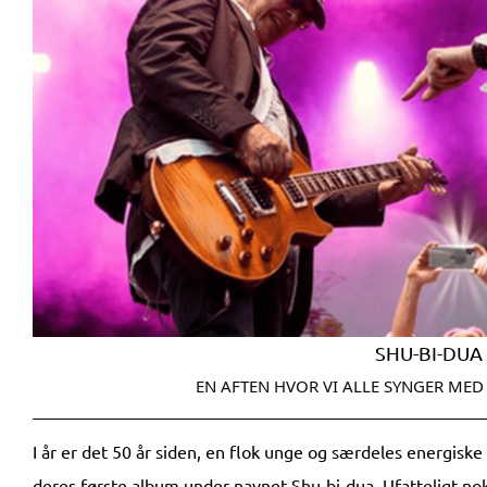
SHU-BI-DUA 
EN AFTEN HVOR VI ALLE SYNGER MED
I år er det 50 år siden, en flok unge og særdeles energis
deres første album under navnet Shu-bi-dua. Ufatteligt nok