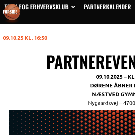
Gå
TEAM FOG ERHVERVSKLUB
PARTNERKALENDER
FORSIDE
til
indholdet
09.10.25 KL. 16:50
PARTNEREVE
09.10.2025 – KL
DØRENE ÅBNER K
NÆSTVED GYM
Nygaardsvej – 470