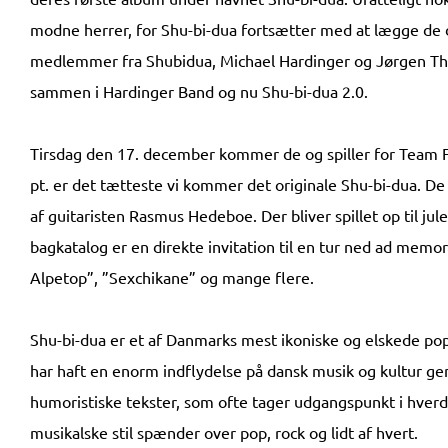
modne herrer, for Shu-bi-dua fortsætter med at lægge de d
medlemmer fra Shubidua, Michael Hardinger og Jørgen Tho
sammen i Hardinger Band og nu Shu-bi-dua 2.0.
Tirsdag den 17. december kommer de og spiller for Team
pt. er det tætteste vi kommer det originale Shu-bi-dua. De
af guitaristen Rasmus Hedeboe. Der bliver spillet op til ju
bagkatalog er en direkte invitation til en tur ned ad memo
Alpetop”, ”Sexchikane” og mange flere.
Shu-bi-dua er et af Danmarks mest ikoniske og elskede po
har haft en enorm indflydelse på dansk musik og kultur gen
humoristiske tekster, som ofte tager udgangspunkt i hverda
musikalske stil spænder over pop, rock og lidt af hvert.