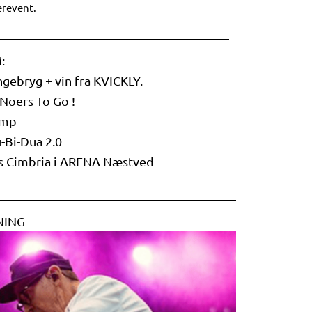
revent.
:
gebryg + vin fra KVICKLY.
 Noers To Go !
amp
-Bi-Dua 2.0
s Cimbria i ARENA Næstved
NING