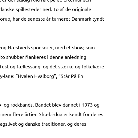
anske spillesteder ned. To af de originale
rup, har de seneste år turneret Danmark tyndt
 Fog Næstveds sponsorer, med et show, som
 to shubber flankeres i denne anledning
lefest og fællessang, og det stærke og folkekære
ry-lane: ”Hvalen Hvalborg”, ”Står På En
p- og rockbands. Bandet blev dannet i 1973 og
nem flere årtier. Shu-bi-dua er kendt for deres
gslivet og danske traditioner, og deres