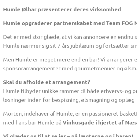
Humle Ølbar præsenterer deres virksomhed
Humle opgraderer partnerskabet med Team FOG 
Det er med stor glæde, at vi kan annoncere en endnu 
Humle nærmer sig sit 7-års jubilæum og fortsætter s
Men Humle er meget mere end en bar! Vi arrangerer e
sponsorarrangementer med gourmetmenuer og ølsma
Skal du afholde et arrangement?
Humle tilbyder unikke rammer til både erhvervs- og p
løsninger inden for bespisning, ølsmagning og oplæg
Morten, indehaver af Humle, er en passioneret basketfa
Vinhusgade i hjertet af Næ
med hans bar Humle på
Vi glæder os til at se jer – på lægterne og i baren!