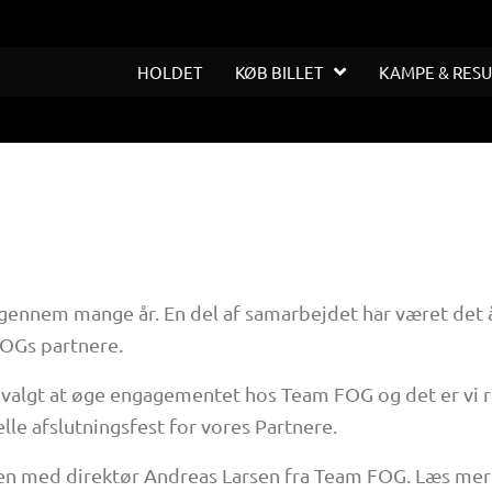
HOLDET
KØB BILLET
KAMPE & RESU
gennem mange år. En del af samarbejdet har været det
OGs partnere.
 valgt at øge engagementet hos Team FOG og det er vi rig
lle afslutningsfest for vores Partnere.
men med direktør Andreas Larsen fra Team FOG. Læs me