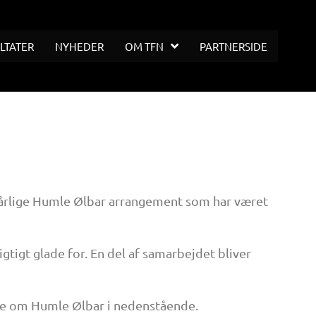
LTATER
NYHEDER
OM TFN
PARTNERSIDE
 årlige Humle Ølbar arrangement som har været
tigt glade for. En del af samarbejdet bliver
re om Humle Ølbar i nedenstående.