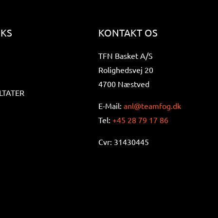
NKS
KONTAKT OS
TFN Basket A/S
Rolighedsvej 20
4700 Næstved
LTATER
E-Mail:
anl@teamfog.dk
Tel:
+45 28 79 17 86
Cvr: 31430445