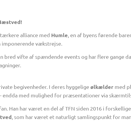
Næstved!
Humle
stærkere alliance med
, en af byens førende bare
in imponerende vækstrejse.
n bred vifte af spændende events og har flere gange 
gninger.
ølkælder
rivate begivenheder. I deres hyggelige
med pla
 – endda med mulighed for præsentationer via skærmtils
n. Han har været en del af TFN siden 2016 i forskellige
stved
, som har været et naturligt samlingspunkt for ma