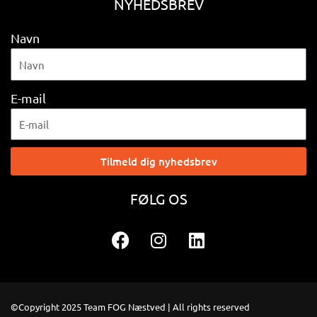
NYHEDSBREV
Navn
E-mail
Tilmeld dig nyhedsbrev
FØLG OS
F
I
L
a
n
i
c
s
n
e
t
k
b
a
e
©Copyright 2025 Team FOG Næstved | All rights reserved