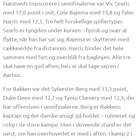
Næstveds topscorere i semifinalerne var Vic Searls
med 17,0 point i snit, Cole Bajema med 15,8 og Tyler
Harris med 12,5. Tre helt forskellige spillertyper.
Searls er tyngden under kurven – fysisk og svær at
flytte, når han har sat sig. Bajema er skytteren med
rækkevidde fra distancen. Harris binder det hele
sammen med fart og overblik fra baglinjen. Alle tre
skal have en god aften, hvis vi skal tage sejren i
Aarhus.
For Bakken var det Sylvester Berg med 13,3 point,
Duke Deen med 12,7 og Tymu Chenery med 12,3, der
bar offensiven i semifinalerne. Berg er Bakkens
kaptajn og det danske ansigt på holdet – rutineret og
rolig i de store kampe. Men i skrivende stund er det
uvist, om han overhovedet er med i aften. I kamp 2 i