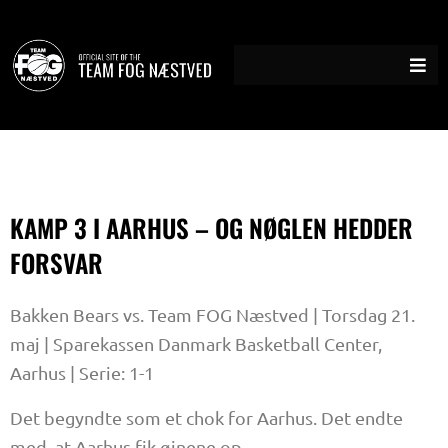
Gå
til
indholdet
KAMP 3 I AARHUS – OG NØGLEN HEDDER
FORSVAR
Bakken Bears vs. Team FOG Næstved | Torsdag 21.
maj | Sparekassen Danmark Basketball Center,
Aarhus | Serie: 1-1
Det begyndte som et chok for Aarhus. Det endte
med, at Aarhus fik øjnene op.