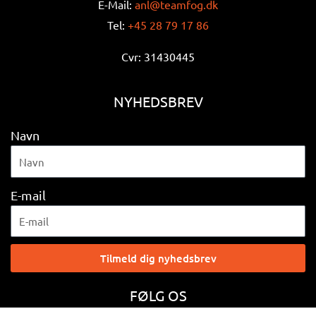
E-Mail:
anl@teamfog.dk
Tel:
+45 28 79 17 86
Cvr: 31430445
NYHEDSBREV
Navn
E-mail
Tilmeld dig nyhedsbrev
FØLG OS