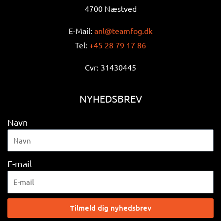
4700 Næstved
E-Mail:
anl@teamfog.dk
Tel:
+45 28 79 17 86
Cvr: 31430445
NYHEDSBREV
Navn
E-mail
Tilmeld dig nyhedsbrev