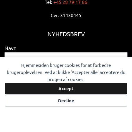
Tel:
+45 28 79 17 86
Cvr: 31430445
NYHEDSBREV
Navn
Hjemmesiden bruger cookies for at forbedre
brugeroplevelsen. Ved at klikke 'Accepter alle' acceptere du
E-mail
brugen af cookies.
Accept
Tilmeld dig nyhedsbrev
Decline
FØLG OS
F
I
L