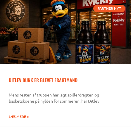
PARTNER NYT
DITLEV DUNK ER BLEVET FRAGTMAND
Mens resten af truppen har lagt spillerdragten og
basketskoene på hylden for sommeren, har Ditlev
LÆS MERE »