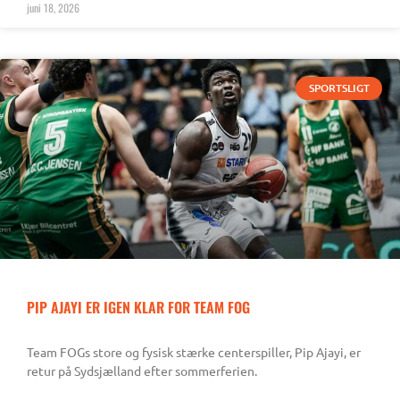
juni 18, 2026
SPORTSLIGT
PIP AJAYI ER IGEN KLAR FOR TEAM FOG
Team FOGs store og fysisk stærke centerspiller, Pip Ajayi, er
retur på Sydsjælland efter sommerferien.