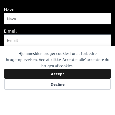
Navn
E-mail
Hjemmesiden bruger cookies for at forbedre
Tilmeld dig nyhedsbrev
brugeroplevelsen. Ved at klikke 'Accepter alle' acceptere du
brugen af cookies.
FØLG OS
Accept
F
I
L
a
n
i
Decline
c
s
n
e
t
k
b
a
e
©Copyright 2025 Team FOG Næstved | All rights reserved
o
g
d